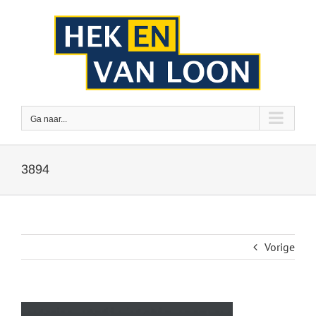
Ga
naar
inhoud
Ga naar...
3894
Vorige