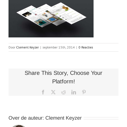
Door
Clement Keyzer
|
september 15th, 2014
|
0 Reacties
Share This Story, Choose Your
Platform!
Facebook
X
Reddit
LinkedIn
Pinterest
Over de auteur:
Clement Keyzer